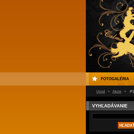
FOTOGALÉRIA
Úvod
>
Akcie
>
P1
VYHĽADÁVANIE