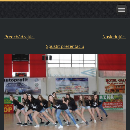
Predchádzajúci
Nasledujúci
Spustiť prezentáciu