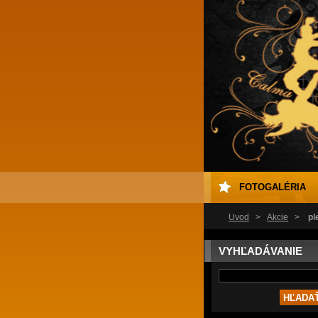
FOTOGALÉRIA
Úvod
>
Akcie
>
pl
VYHĽADÁVANIE